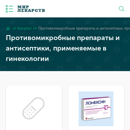
МИР
ЛЕКАРСТВ
Каталог
Противомикробные препараты и антисептики, пр
arrow_right_alt
arrow_right_alt
home
Противомикробные препараты и
антисептики, применяемые в
гинекологии