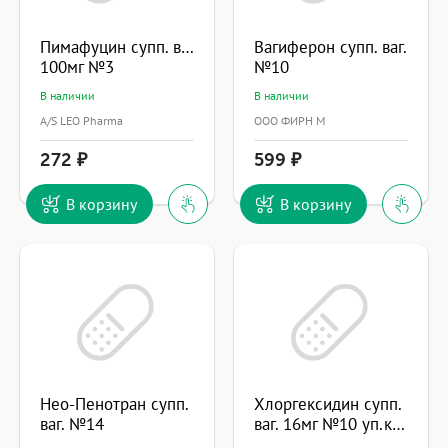
Пимафуцин супп. ваг.
Вагиферон супп. ваг.
100мг №3
№10
В наличии
В наличии
A/S LEO Pharma
ООО ФИРН М
272
599
В корзину
В корзину
Нео-Пенотран супп.
Хлоргексидин супп.
ваг. №14
ваг. 16мг №10 уп.конт.яч. - пач.карт.