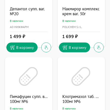
Депантол супп. ваг.
Макмирор комплекс
№20
крем ваг. 30г
В наличии
В наличии
АО НИЖФАРМ
POLICHEM S.r.L.
1 499
1 699
В корзину
В корзину
Пимафуцин супп. ваг.
Клотримазол таб. ваг.
100мг №6
100мг №6
В наличии
В наличии