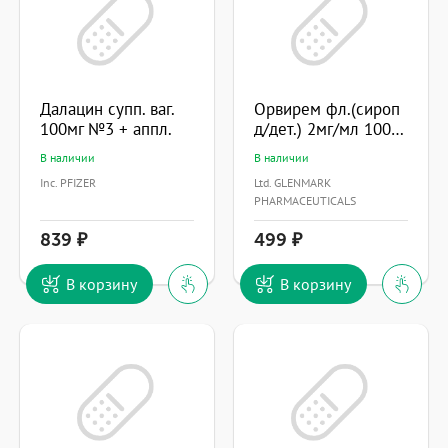
Далацин супп. ваг.
Орвирем фл.(сироп
100мг №3 + аппл.
д/дет.) 2мг/мл 100мл
В наличии
В наличии
Inc. PFIZER
Ltd. GLENMARK
PHARMACEUTICALS
839
499
В корзину
В корзину