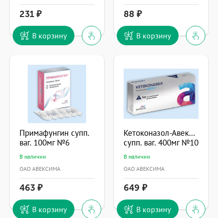
231
88
В корзину
В корзину
Примафунгин супп.
Кетоконазол-Авексима
ваг. 100мг №6
супп. ваг. 400мг №10
В наличии
В наличии
ОАО АВЕКСИМА
ОАО АВЕКСИМА
463
649
В корзину
В корзину