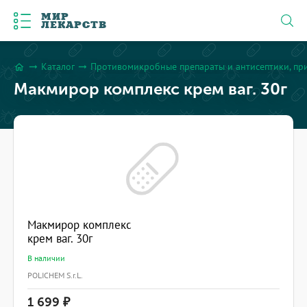
МИР
ЛЕКАРСТВ
Каталог
Противомикробные препараты и антисептики, пр
arrow_right_alt
arrow_right_alt
home
Макмирор комплекс крем ваг. 30г
Макмирор комплекс
крем ваг. 30г
В наличии
POLICHEM S.r.L.
1 699