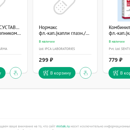
Гель-бальзам СУСТАВИТ
Нормакс
Комбини
Бишофит с окопником и сабельником 125мл
фл.-кап.(капли глазн./ушн.) 0,3% 5мл
В наличии
В наличии
HARMA
Ltd. IPCA LABORATORIES
Pvt. Ltd. SEN
299
779
у
В корзину
В ко
ащаем ваше внимание на то, что сайт
mirlek.ru
носит исключительно информационный 