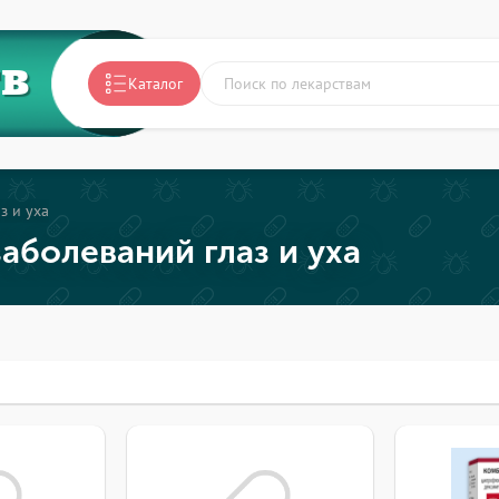
ТВ
Каталог
з и уха
аболеваний глаз и уха