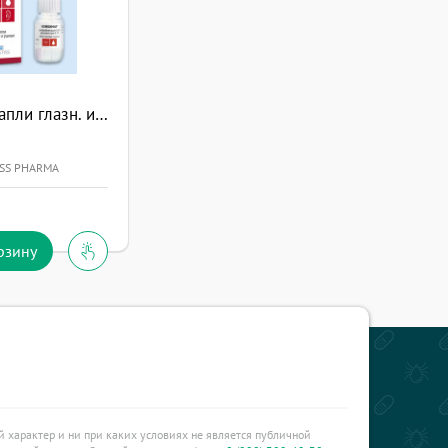
л
фл.-кап.(капли глазн. и ушн.) 5мл
TISS PHARMA
рзину
характер и ни при каких условиях не является публичной