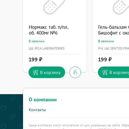
Нормакс таб. п/пл.
об. 400мг №6
В наличии
В наличии
Ltd. IPCA LABORATORIES
Pvt. Ltd. SENTISS P
199
199
В корзину
В корзин
О компании
Контакты
Цены в аптеках могут отличаться от цен, указанных на сайте. Обр