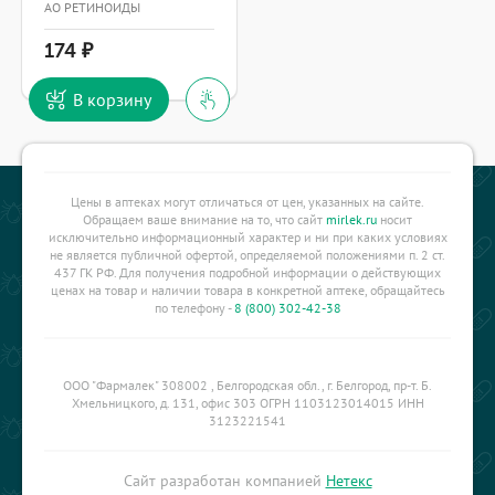
АО РЕТИНОИДЫ
174
В корзину
Цены в аптеках могут отличаться от цен, указанных на сайте.
Обращаем ваше внимание на то, что сайт
mirlek.ru
носит
исключительно информационный характер и ни при каких условиях
не является публичной офертой, определяемой положениями п. 2 ст.
437 ГК РФ. Для получения подробной информации о действующих
ценах на товар и наличии товара в конкретной аптеке, обращайтесь
по телефону -
8 (800) 302-42-38
ООО "Фармалек" 308002 , Белгородская обл., г. Белгород, пр-т. Б.
Хмельницкого, д. 131, офис 303 ОГРН 1103123014015 ИНН
3123221541
Сайт разработан компанией
Нетекс