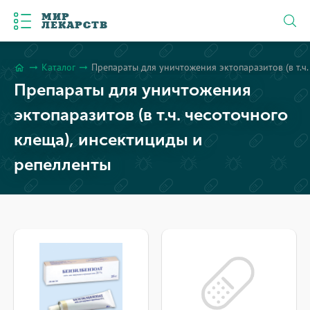
МИР
ЛЕКАРСТВ
Каталог
Препараты для уничтожения эктопаразитов (в т.ч
arrow_right_alt
arrow_right_alt
home
Препараты для уничтожения
эктопаразитов (в т.ч. чесоточного
клеща), инсектициды и
репелленты