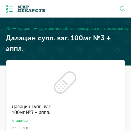
МИР
ЛЕКАРСТВ
Каталог
Противомикробные препараты и антисептики, пр
arrow_right_alt
arrow_right_alt
home
Далацин супп. ваг. 100мг №3 +
аппл.
Далацин супп. ваг.
100мг №3 + аппл.
В наличии
Inc. PFIZER