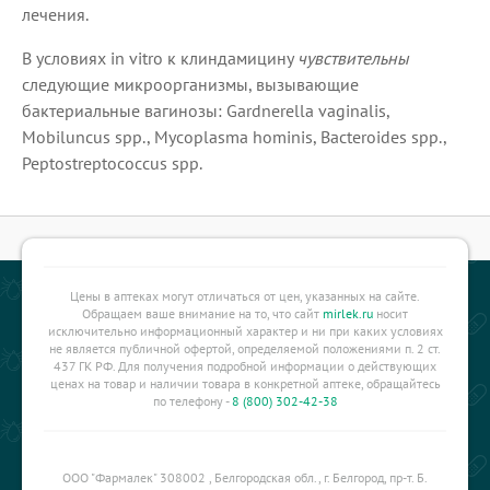
лечения.
В условиях in vitro к клиндамицину
чувствительны
следующие микроорганизмы, вызывающие
бактериальные вагинозы: Gardnerella vaginalis,
Mobiluncus spp., Mycoplasma hominis, Bacteroides spp.,
Peptostreptococcus spp.
Цены в аптеках могут отличаться от цен, указанных на сайте.
Обращаем ваше внимание на то, что сайт
mirlek.ru
носит
исключительно информационный характер и ни при каких условиях
не является публичной офертой, определяемой положениями п. 2 ст.
437 ГК РФ. Для получения подробной информации о действующих
ценах на товар и наличии товара в конкретной аптеке, обращайтесь
по телефону -
8 (800) 302-42-38
ООО "Фармалек" 308002 , Белгородская обл., г. Белгород, пр-т. Б.