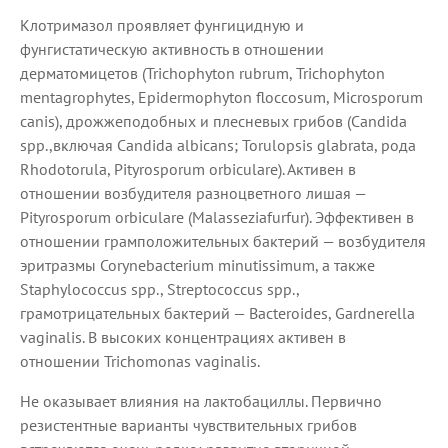
Клотримазол проявляет фунгицидную и
фунгистатическую активность в отношении
дерматомицетов (Trichophyton rubrum, Trichophyton
mentagrophytes, Epidermophyton floccosum, Microsporum
canis), дрожжеподобных и плесневых грибов (Candida
spp.,включая Candida albicans; Torulopsis glabrata, рода
Rhodotorula, Pityrosporum orbiculare). Активен в
отношении возбудителя разноцветного лишая —
Pityrosporum orbiculare (Malasseziafurfur). Эффективен в
отношении грамположительных бактерий — возбудителя
эритразмы Corynebacterium minutissimum, а также
Staphylococcus spp., Streptococcus spp.,
грамотрицательных бактерий — Bacteroides, Gardnerella
vaginalis. В высоких концентрациях активен в
отношении Trichomonas vaginalis.
Не оказывает влияния на лактобациллы. Первично
резистентные варианты чувствительных грибов