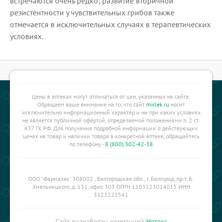
встречаются очень редко; развитие вторичной
резистентности у чувствительных грибов также
отмечается в исключительных случаях в терапевтических
условиях.
Цены в аптеках могут отличаться от цен, указанных на сайте.
Обращаем ваше внимание на то, что сайт
mirlek.ru
носит
исключительно информационный характер и ни при каких условиях
не является публичной офертой, определяемой положениями п. 2 ст.
437 ГК РФ. Для получения подробной информации о действующих
ценах на товар и наличии товара в конкретной аптеке, обращайтесь
по телефону -
8 (800) 302-42-38
ООО "Фармалек" 308002 , Белгородская обл., г. Белгород, пр-т. Б.
Хмельницкого, д. 131, офис 303 ОГРН 1103123014015 ИНН
3123221541
Сайт разработан компанией
Нетекс