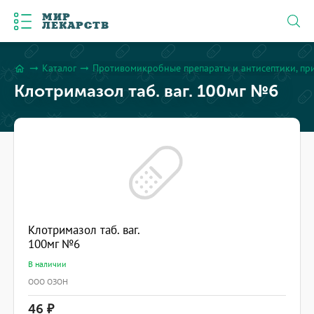
МИР
ЛЕКАРСТВ
Каталог
Противомикробные препараты и антисептики, пр
arrow_right_alt
arrow_right_alt
home
Клотримазол таб. ваг. 100мг №6
Клотримазол таб. ваг.
100мг №6
В наличии
ООО ОЗОН
46