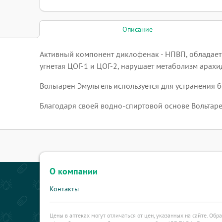
Описание
Активный компонент диклофенак - НПВП, обладае
угнетая ЦОГ-1 и ЦОГ-2, нарушает метаболизм арах
Вольтарен Эмульгель используется для устранения 
Благодаря своей водно-спиртовой основе Вольтар
О компании
Контакты
Цены в аптеках могут отличаться от цен, указанных на сайте. Обр