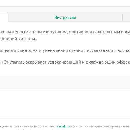
Инструкция
т выраженным анальгезирующим, противовоспалительным и ж
идоновой кислоты.
болевого синдрома и уменьшения отечности, связанной с восп
ен Эмульгель оказывает успокаивающий и охлаждающий эффект
ащаем ваше внимание на то, что сайт
mirlek.ru
носит исключительно информационный 