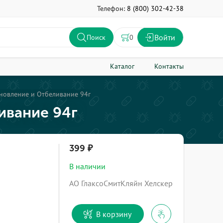
Телефон:
8 (800) 302-42-38
Войти
0
Поиск
Каталог
Контакты
ановление и Отбеливание 94г
ивание 94г
399
В наличии
АО ГлаксоСмитКляйн Хелскер
В корзину