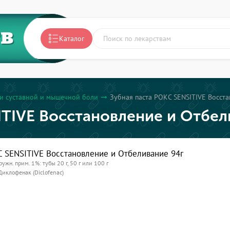
ТВ
Каталог
и суставной и мышечной боли
Зубная паста РОКС SENSITIVE Восст
arrow_right_alt
ITIVE Восстановление и Отбел
С SENSITIVE Восстановление и Отбеливание 94г
ружн. прим. 1%: тубы 20 г, 50 г или 100 г
Диклофенак (Diclofenac)