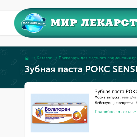
МИР ЛЕКАРС
Каталог
Препараты для местного применения пр
arrow_right_alt
arrow_right_alt
home
Зубная паста РОКС SENS
Зубная паста РОК
Форма выпуска:
гель д/на
Действующие вещества:
Подробнее о составе