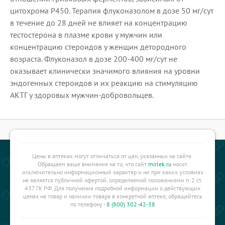
цитохрома Р450. Терапия флуконазолом в дозе 50 мг/сут
в течение до 28 дней не влияет на концентрацию
тестостерона в плазме крови у мужчин или
концентрацию стероидов у женщин детородного
возраста. Флуконазол в дозе 200-400 мг/сут не
оказывает клинически значимого влияния на уровни
эндогенных стероидов и их реакцию на стимуляцию
АКТГ у здоровых мужчин-добровольцев.
Цены в аптеках могут отличаться от цен, указанных на сайте.
Обращаем ваше внимание на то, что сайт
mirlek.ru
носит
исключительно информационный характер и ни при каких условиях
не является публичной офертой, определяемой положениями п. 2 ст.
437 ГК РФ. Для получения подробной информации о действующих
ценах на товар и наличии товара в конкретной аптеке, обращайтесь
по телефону -
8 (800) 302-42-38