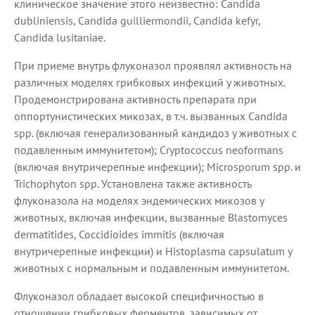
клиническое значение этого неизвестно: Candida
dubliniensis, Candida guilliermondii, Candida kefyr,
Candida lusitaniae.
При приеме внутрь флуконазол проявлял активность на
различных моделях грибковых инфекций у животных.
Продемонстрирована активность препарата при
оппортунистических микозах, в т.ч. вызванных Candida
spp. (включая генерализованный кандидоз у животных с
подавленным иммунитетом); Cryptococcus neoformans
(включая внутричерепные инфекции); Microsporum spp. и
Trichophyton spp. Установлена также активность
флуконазола на моделях эндемических микозов у
животных, включая инфекции, вызванные Blastomyces
dermatitides, Coccidioides immitis (включая
внутричерепные инфекции) и Histoplasma capsulatum у
животных с нормальным и подавленным иммунитетом.
Флуконазол обладает высокой специфичностью в
отношении грибковых ферментов, зависимых от