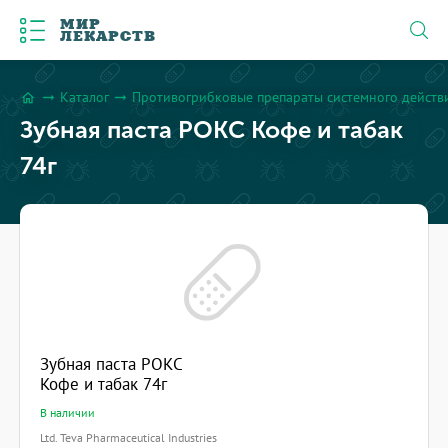
МИР
ЛЕКАРСТВ
Каталог
Противогрибковые препараты системного действ
arrow_right_alt
arrow_right_alt
home
Зубная паста РОКС Кофе и табак
74г
Зубная паста РОКС
Кофе и табак 74г
В наличии
Ltd. Teva Pharmaceutical Industries