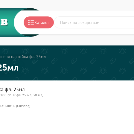
ТВ
Каталог
шеня настойка фл. 25мл
25мл
а фл. 25мл
100 г/1 л: фл. 25 мл, 30 мл,
Женьшень (Ginseng)