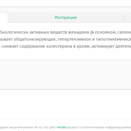
Инструкция
 биологически активных веществ женьшеня (в основном, сапо
азывает общетонизирующее, гипертензивное и гипогликемичес
 снижает содержание холестерина в крови, активирует деятел
ащаем ваше внимание на то, что сайт
mirlek.ru
носит исключительно информационный 