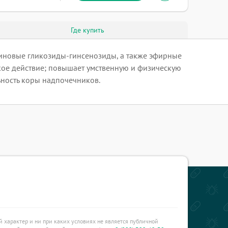
Где купить
ниновые гликозиды-гинсенозиды, а также эфирные
кое действие; повышает умственную и физическую
ьность коры надпочечников.
характер и ни при каких условиях не является публичной