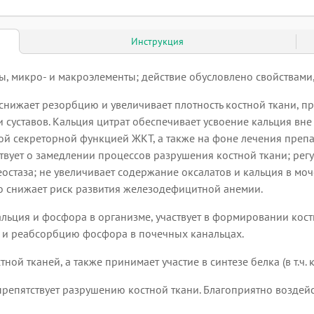
Инструкция
 микро- и макроэлементы; действие обусловлено свойствами, 
 снижает резорбцию и увеличивает плотность костной ткани, 
и суставов. Кальция цитрат обеспечивает усвоение кальция вн
й секреторной функцией ЖКТ, а также на фоне лечения препа
ствует о замедлении процессов разрушения костной ткани; рег
остаза; не увеличивает содержание оксалатов и кальция в моч
то снижает риск развития железодефицитной анемии.
альция и фосфора в организме, участвует в формировании кост
е и реабсорбцию фосфора в почечных канальцах.
й тканей, а также принимает участие в синтезе белка (в т.ч. ко
препятствует разрушению костной ткани. Благоприятно воздейст