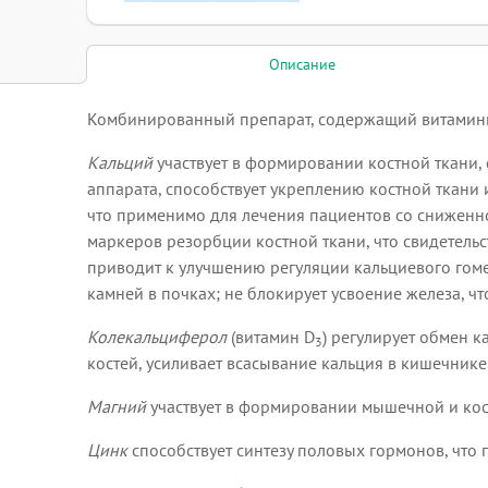
Описание
Комбинированный препарат, содержащий витамины,
Кальций
участвует в формировании костной ткани,
аппарата, способствует укреплению костной ткани 
что применимо для лечения пациентов со сниженно
маркеров резорбции костной ткани, что свидетель
приводит к улучшению регуляции кальциевого гоме
камней в почках; не блокирует усвоение железа, ч
Колекальциферол
(витамин D
) регулирует обмен к
3
костей, усиливает всасывание кальция в кишечник
Магний
участвует в формировании мышечной и костно
Цинк
способствует синтезу половых гормонов, что 