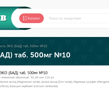
ТВ
Каталог
лота ЭКО (БАД) таб. 500мг №10
БАД) таб. 500мг №10
ЭКО (БАД) таб. 500мг №10
р. пленочной оболочкой: 30, 60 или 120 шт.
Магния оксид (Magnesium oxide), Цинка оксид (Zinc oxide), Марганца сульфат (Manganes
iferol), Кальция карбонат (Calcium carbonate)