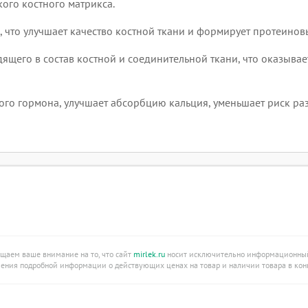
ого костного матрикса.
 что улучшает качество костной ткани и формирует протеинов
одящего в состав костной и соединительной ткани, что оказыв
го гормона, улучшает абсорбцию кальция, уменьшает риск ра
ащаем ваше внимание на то, что сайт
mirlek.ru
носит исключительно информационный 
учения подробной информации о действующих ценах на товар и наличии товара в конк