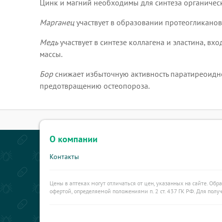
Цинк и магний необходимы для синтеза органическ
Марганец
участвует в образовании протеогликанов,
Медь
участвует в синтезе коллагена и эластина, вх
массы.
Бор
снижает избыточную активность паратиреоидно
предотвращению остеопороза.
О компании
Контакты
Цены в аптеках могут отличаться от цен, указанных на сайте. Обр
офертой, определяемой положениями п. 2 ст. 437 ГК РФ. Для пол