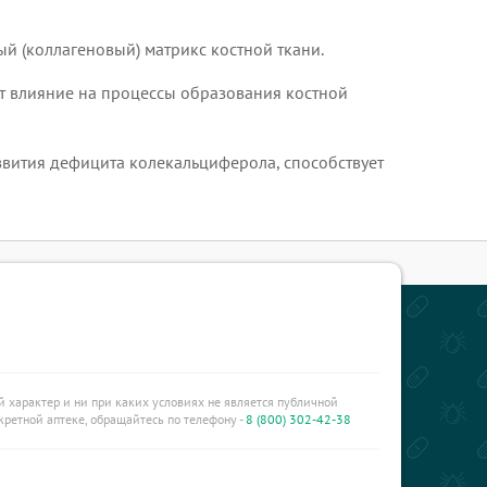
ый (коллагеновый) матрикс костной ткани.
ает влияние на процессы образования костной
звития дефицита колекальциферола, способствует
характер и ни при каких условиях не является публичной
ретной аптеке, обращайтесь по телефону -
8 (800) 302-42-38