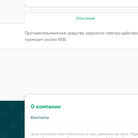
Описание
Противогельминтное средство широкого спектра действи
тормозит синтез АТФ.
О компании
Контакты
Цены в аптеках могут отличаться от цен, указанных на сайте. Обр