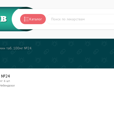
ТВ
Каталог
мин таб. 100мг №24
г №24
мг: 6 шт.
Мебендазол