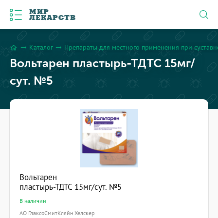
МИР
ЛЕКАРСТВ
Каталог
Препараты для местного применения при сустав
arrow_right_alt
arrow_right_alt
home
Вольтарен пластырь-ТДТС 15мг/
сут. №5
Вольтарен
пластырь-ТДТС 15мг/сут. №5
В наличии
АО ГлаксоСмитКляйн Хелскер