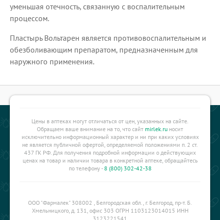
уменьшая отечность, связанную с воспалительным
процессом.
Пластырь Вольтарен является противовоспалительным и
обезболивающим препаратом, предназначенным для
наружного применения.
Цены в аптеках могут отличаться от цен, указанных на сайте.
Обращаем ваше внимание на то, что сайт
mirlek.ru
носит
исключительно информационный характер и ни при каких условиях
не является публичной офертой, определяемой положениями п. 2 ст.
437 ГК РФ. Для получения подробной информации о действующих
ценах на товар и наличии товара в конкретной аптеке, обращайтесь
по телефону -
8 (800) 302-42-38
ООО "Фармалек" 308002 , Белгородская обл., г. Белгород, пр-т. Б.
Хмельницкого, д. 131, офис 303 ОГРН 1103123014015 ИНН
3123221541