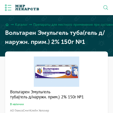
МИР
ЛЕКАРСТВ
Каталог
Препараты для местного применения при сустав
arrow_right_alt
arrow_right_alt
home
Вольтарен Эмульгель туба(гель д/
наружн. прим.) 2% 150г №1
Вольтарен Эмульгель
туба(гель д/наружн. прим.) 2% 150г №1
В наличии
АО ГлаксоСмитКляйн Хелскер