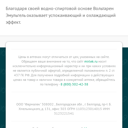
Благодаря своей водно-спиртовой основе Вольтарен
Эмульгель оказывает успокаивающий и охлаждающий
эффект.
Цены в аптеках могут отличаться от цен, указанных на сайте.
Обращаем ваше внимание на то, что сайт
mirlek.ru
носит
исключительно информационный характер и ни при каких условиях
не является публичной офертой, определяемой положениями п. 2 ст.
437 ГК РФ. Для получения подробной информации о действующих
ценах на товар и наличии товара в конкретной аптеке, обращайтесь
по телефону -
8 (800) 302-42-38
ООО "Фармалек" 308002 , Белгородская обл., г. Белгород, пр-т. Б.
Хмельницкого, д. 131, офис 303 ОГРН 1103123014015 ИНН
3123221541