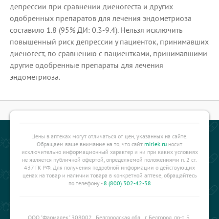
депрессии при сравнении диеногеста и других
одобренных препаратов для лечения эндометриоза
составило 1.8 (95% ДИ: 0.3-9.4). Нельзя исключить
повышенный риск депрессии у пациенток, принимавших
диеногест, по сравнению с пациентками, принимавшими
другие одобренные препараты для лечения
эндометриоза.
Цены в аптеках могут отличаться от цен, указанных на сайте.
Обращаем ваше внимание на то, что сайт
mirlek.ru
носит
исключительно информационный характер и ни при каких условиях
не является публичной офертой, определяемой положениями п. 2 ст.
437 ГК РФ. Для получения подробной информации о действующих
ценах на товар и наличии товара в конкретной аптеке, обращайтесь
по телефону -
8 (800) 302-42-38
ООО "Фармалек" 308002 , Белгородская обл., г. Белгород, пр-т. Б.