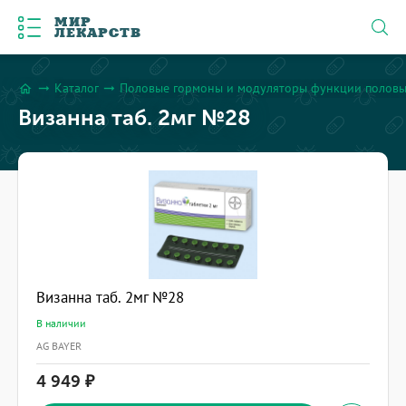
МИР
ЛЕКАРСТВ
Каталог
Половые гормоны и модуляторы функции половы
arrow_right_alt
arrow_right_alt
home
Визанна таб. 2мг №28
Визанна таб. 2мг №28
В наличии
AG BAYER
4 949