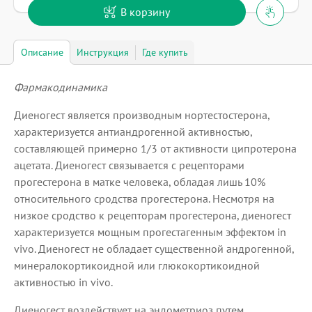
В корзину
Описание
Инструкция
Где купить
Фармакодинамика
Диеногест является производным нортестостерона,
характеризуется антиандрогенной активностью,
составляющей примерно 1/3 от активности ципротерона
ацетата. Диеногест связывается с рецепторами
прогестерона в матке человека, обладая лишь 10%
относительного сродства прогестерона. Несмотря на
низкое сродство к рецепторам прогестерона, диеногест
характеризуется мощным прогестагенным эффектом in
vivo. Диеногест не обладает существенной андрогенной,
минералокортикоидной или глюкокортикоидной
активностью in vivo.
Диеногест воздействует на эндометриоз путем