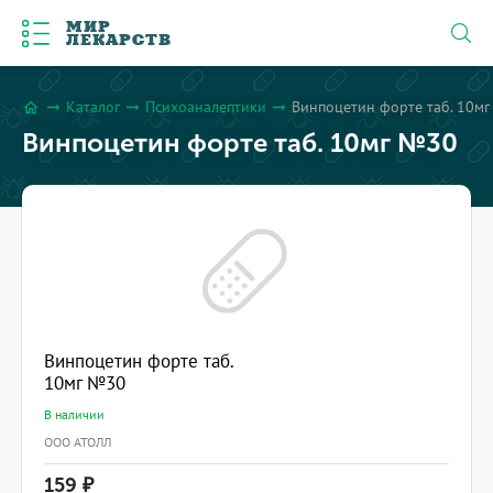
МИР
ЛЕКАРСТВ
Каталог
Психоаналептики
Винпоцетин форте таб. 10м
arrow_right_alt
arrow_right_alt
arrow_right_alt
home
Винпоцетин форте таб. 10мг №30
Винпоцетин форте таб.
10мг №30
В наличии
ООО АТОЛЛ
159