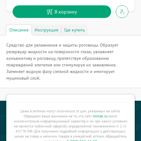
В корзину
Описание
Инструкция
Где купить
Средство для увлажнения и защиты роговицы. Образует
резервуар жидкости на поверхности глаза; увлажняет
конъюнктиву и роговицу, препятствуя образованию
повреждений эпителия или стимулируя их заживление.
Заменяет водную фазу слезной жидкости и имитирует
муциновый слой.
Цены в аптеках могут отличаться от цен, указанных на сайте.
Обращаем ваше внимание на то, что сайт
mirlek.ru
носит
исключительно информационный характер и ни при каких условиях
не является публичной офертой, определяемой положениями п. 2 ст.
437 ГК РФ. Для получения подробной информации о действующих
ценах на товар и наличии товара в конкретной аптеке, обращайтесь