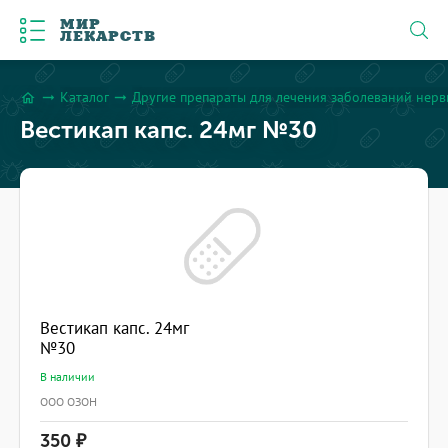
МИР
ЛЕКАРСТВ
Каталог
Другие препараты для лечения заболеваний нерв
arrow_right_alt
arrow_right_alt
home
Вестикап капс. 24мг №30
Вестикап капс. 24мг
№30
В наличии
ООО ОЗОН
350