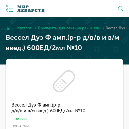
МИР
ЛЕКАРСТВ
Каталог
Препараты для лечения ран и язв
Вессел Дуэ Ф
arrow_right_alt
arrow_right_alt
arrow_right_alt
home
Вессел Дуэ Ф амп.(р-р д/в/в и в/м
введ.) 600ЕД/2мл №10
Вессел Дуэ Ф амп.(р-р
д/в/в и в/м введ.) 600ЕД/2мл №10
В наличии
ООО АТОЛЛ