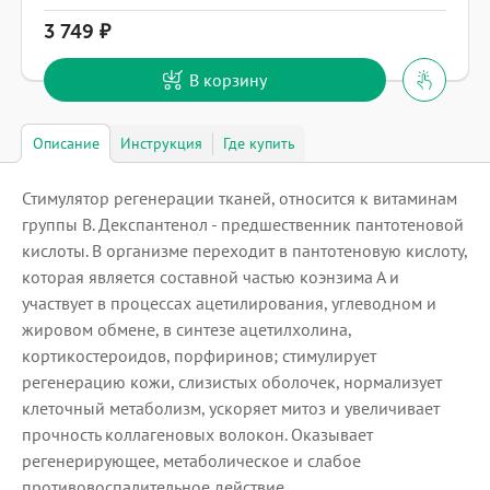
3 749
В корзину
Описание
Инструкция
Где купить
Стимулятор регенерации тканей, относится к витаминам
группы B. Декспантенол - предшественник пантотеновой
кислоты. В организме переходит в пантотеновую кислоту,
которая является составной частью коэнзима А и
участвует в процессах ацетилирования, углеводном и
жировом обмене, в синтезе ацетилхолина,
кортикостероидов, порфиринов; стимулирует
регенерацию кожи, слизистых оболочек, нормализует
клеточный метаболизм, ускоряет митоз и увеличивает
прочность коллагеновых волокон. Оказывает
регенерирующее, метаболическое и слабое
противовоспалительное действие.