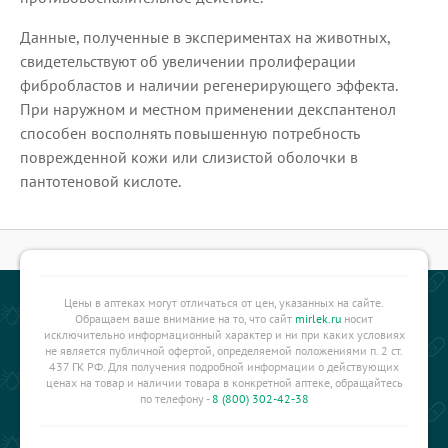
Данные, полученные в экспериментах на животных,
свидетельствуют об увеличении пролиферации
фибробластов и наличии регенерирующего эффекта.
При наружном и местном применении декспантенол
способен восполнять повышенную потребность
поврежденной кожи или слизистой оболочки в
пантотеновой кислоте.
Цены в аптеках могут отличаться от цен, указанных на сайте.
Обращаем ваше внимание на то, что сайт
mirlek.ru
носит
исключительно информационный характер и ни при каких условиях
не является публичной офертой, определяемой положениями п. 2 ст.
437 ГК РФ. Для получения подробной информации о действующих
ценах на товар и наличии товара в конкретной аптеке, обращайтесь
по телефону -
8 (800) 302-42-38