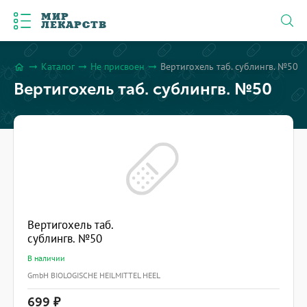
МИР
ЛЕКАРСТВ
Каталог
Не присвоен
Вертигохель таб. сублингв. №50
arrow_right_alt
arrow_right_alt
arrow_right_alt
home
Вертигохель таб. сублингв. №50
Вертигохель таб.
сублингв. №50
В наличии
GmbH BIOLOGISCHE HEILMITTEL HEEL
699