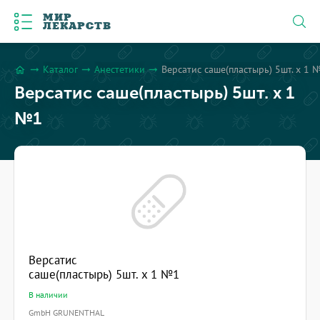
МИР
ЛЕКАРСТВ
Каталог
Анестетики
Версатис саше(пластырь) 5шт. x 1 
arrow_right_alt
arrow_right_alt
arrow_right_alt
home
Версатис саше(пластырь) 5шт. x 1
№1
Версатис
саше(пластырь) 5шт. x 1 №1
В наличии
GmbH GRUNENTHAL