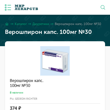
МИР
ЛЕКАРСТВ
Каталог
Диуретики
Верошпирон капс. 100мг №30
arrow_right_alt
arrow_right_alt
arrow_right_alt
home
Верошпирон капс. 100мг №30
Верошпирон капс.
100мг №30
В наличии
Plc. GEDEON RICHTER
374