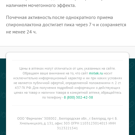
наличием мочегонного эффекта.
Почечная активность после однократного приема
спиронолактона достигает пика через 7 ч и сохраняется
не менее 24 ч.
Цены в аптеках могут отличаться от цен, указанных на сайте.
Обращаем ваше внимание на то, что сайт
mirlek.ru
носит
исключительно информационный характер и ни при каких условиях
не является публичной офертой, определяемой положениями п. 2 ст.
437 ГК РФ. Для получения подробной информации о действующих
ценах на товар и наличии товара в конкретной аптеке, обращайтесь
по телефону -
8 (800) 302-42-38
ООО "Фармалек" 308002 , Белгородская обл., г. Белгород, пр-т. Б.
Хмельницкого, д. 131, офис 303 ОГРН 1103123014015 ИНН
3123221541