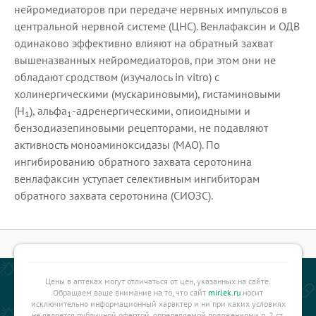
нейромедиаторов при передаче нервных импульсов в
центральной нервной системе (ЦНС). Венлафаксин и ОДВ
одинаково эффективно влияют на обратный захват
вышеназванных нейромедиаторов, при этом они не
обладают сродством (изучалось in vitro) с
холинергическими (мускариновыми), гистаминовыми
(H
), альфа
-адренергическими, опиоидными и
1
1
бензодиазепиновыми рецепторами, не подавляют
активность моноаминоксидазы (МАО). По
ингибированию обратного захвата серотонина
венлафаксин уступает селективным ингибиторам
обратного захвата серотонина (СИОЗС).
Цены в аптеках могут отличаться от цен, указанных на сайте.
Обращаем ваше внимание на то, что сайт
mirlek.ru
носит
исключительно информационный характер и ни при каких условиях
не является публичной офертой, определяемой положениями п. 2 ст.