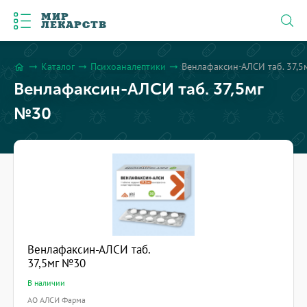
МИР
ЛЕКАРСТВ
Каталог
Психоаналептики
Венлафаксин-АЛСИ таб. 37,
arrow_right_alt
arrow_right_alt
arrow_right_alt
home
Венлафаксин-АЛСИ таб. 37,5мг
№30
Венлафаксин-АЛСИ таб.
37,5мг №30
В наличии
АО АЛСИ Фарма