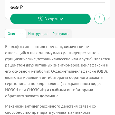
669
В корзину
Описание
Инструкция
Где купить
Венлафаксин – антидепрессант, химически не
относящийся ни к одному классу антидепрессантов
(трициклические, тетрациклические или другие), является
рацематом двух активных энантиомеров. Венлафаксин и
его основной метаболит, O-десметилвенлафаксин (ОДВ),
являются мощными ингибиторами обратного захвата
серотонина и норадреналина (в сокращенном виде:
ИОЗСН или СИОЗСиН) и слабыми ингибиторами
обратного захвата дофамина.
Механизм антидепрессивного действия связан со
способностью препарата усиливать активность