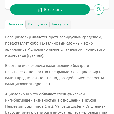
В корзину
Описание
Инструкция
Где купить
Валацикловир является противовирусным средством,
представляет собой L-валиновый сложный эфир
ацикловира. Ацикловир является аналогом пуринового
нуклеозида (гуанина).
В организме человека валацикловир быстро и
практически полностью превращается в ацикловир и
валин предположительно под воздействием фермента
валацикловиргидролазы.
Ацикловир in vitro обладает специфической
ингибирующей активностью в отношении вирусов
Herpes simplex типов 1 и 2, Varicella zoster и Эпштейна-
Барр, цитомегаловируса и вируса герпеса человека типа