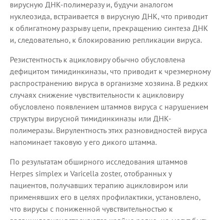
вирусную ДНК-полимеразу и, будучи аналогом
нуклеозида, встраивается в вирусную ДНК, что приводит
к облигатному разрыву цепи, прекращению синтеза ДНК
и, следовательно, к блокированию репликации вируса.
Резистентность к ацикловиру обычно обусловлена
дефицитом тимидинкиназы, что приводит к чрезмерному
распространению вируса в организме хозяина. В редких
случаях снижение чувствительности к ацикловиру
обусловлено появлением штаммов вируса с нарушением
структуры вирусной тимидинкиназы или ДНК-
полимеразы. Вирулентность этих разновидностей вируса
напоминает таковую у его дикого штамма.
По результатам обширного исследования штаммов
Herpes simplex и Varicella zoster, отобранных у
пациентов, получавших терапию ацикловиром или
применявших его в целях профилактики, установлено,
что вирусы с пониженной чувствительностью к