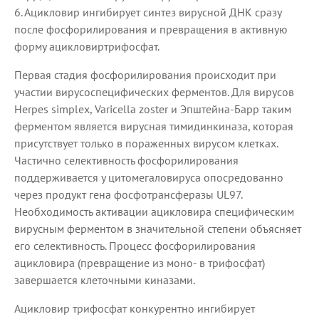
6. Ацикловир ингибирует синтез вирусной ДНК сразу
после фосфорилирования и превращения в активную
форму ацикловиртрифосфат.
Первая стадия фосфорилирования происходит при
участии вирусоспецифических ферментов. Для вирусов
Herpes simplex, Varicella zoster и Эпштейна-Барр таким
ферментом является вирусная тимидинкиназа, которая
присутствует только в пораженных вирусом клетках.
Частично селективность фосфорилирования
поддерживается у цитомегаловируса опосредованно
через продукт гена фосфотрансферазы UL97.
Необходимость активации ацикловира специфическим
вирусным ферментом в значительной степени объясняет
его селективность. Процесс фосфорилирования
ацикловира (превращение из моно- в трифосфат)
завершается клеточными киназами.
Ацикловир трифосфат конкурентно ингибирует