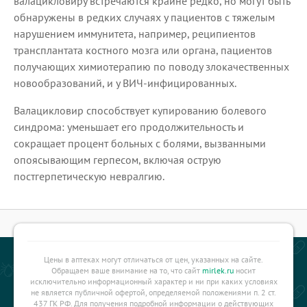
валацикловиру встречаются крайне редко, но могут быть
обнаружены в редких случаях у пациентов с тяжелым
нарушением иммунитета, например, реципиентов
трансплантата костного мозга или органа, пациентов
получающих химиотерапию по поводу злокачественных
новообразований, и у ВИЧ-инфицированных.
Валацикловир способствует купированию болевого
синдрома: уменьшает его продолжительность и
сокращает процент больных с болями, вызванными
опоясывающим герпесом, включая острую
постгерпетическую невралгию.
Цены в аптеках могут отличаться от цен, указанных на сайте.
Обращаем ваше внимание на то, что сайт
mirlek.ru
носит
исключительно информационный характер и ни при каких условиях
не является публичной офертой, определяемой положениями п. 2 ст.
437 ГК РФ. Для получения подробной информации о действующих