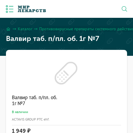
МИР
ЛЕКАРСТВ
Каталог
Противовирусные препараты системного действи
arrow_right_alt
arrow_right_alt
home
Валвир таб. п/пл. об. 1г №7
Валвир таб. п/пл. об.
1г №7
В наличии
ACTAVIS GROUP PTC ehf.
1 949