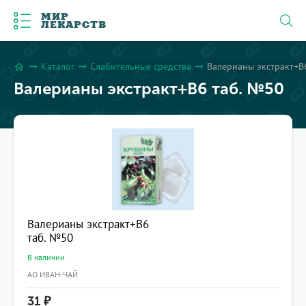
МИР
ЛЕКАРСТВ
Каталог
Слабительные средства
Валерианы экстракт+В
arrow_right_alt
arrow_right_alt
arrow_right_alt
home
Валерианы экстракт+В6 таб. №50
Валерианы экстракт+В6
таб. №50
В наличии
АО ИВАН-ЧАЙ
31