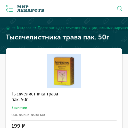
МИР
ЛЕКАРСТВ
Каталог
Препараты для лечения функциональных наруш
arrow_right_alt
arrow_right_alt
home
Тысячелистника трава пак. 50г
Тысячелистника трава
пак. 50г
В наличии
ООО Фирма "Фито-Бот"
199