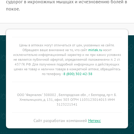
судорог в икроножных мышцах и исчезновению болей в
покое.
Цены в аптеках могут отличаться от цен, указанных на сайте.
Обращаем ваше внимание на то, что сайт
mirlek.ru
носит
исключительно информационный характер и ни при каких условиях
не является публичной офертой, определяемой положениями п. 2 ст.
437 ГК РФ. Для получения подробной информации о действующих
ценах на товар и наличии товара в конкретной аптеке, обращайтесь
по телефону -
8 (800) 302-42-38
ООО "Фармалек" 308002 , Белгородская обл., г. Белгород, пр-т. Б.
Хмельницкого, д. 131, офис 303 ОГРН 1103123014015 ИНН
3123221541
Сайт разработан компанией
Нетекс