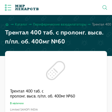
МИР
ЛЕКАРСТВ
Каталог
Периферические вазодилататоры
Трентал 400 
arrow_right_alt
arrow_right_alt
arrow_right_alt
home
Трентал 400 таб. с пролонг. высв.
п/пл. об. 400мг №60
Трентал 400 таб. с
пролонг. высв. п/пл. об. 400мг №60
В наличии
Limited SANOFI INDIA