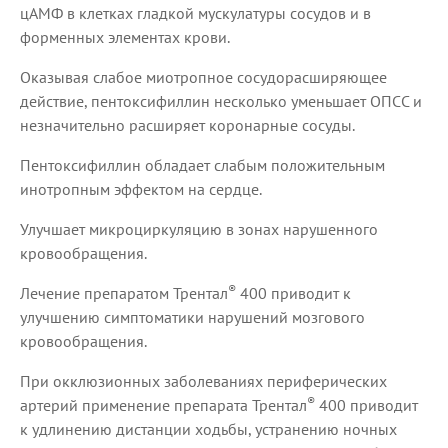
цАМФ в клетках гладкой мускулатуры сосудов и в
форменных элементах крови.
Оказывая слабое миотропное сосудорасширяющее
действие, пентоксифиллин несколько уменьшает ОПСС и
незначительно расширяет коронарные сосуды.
Пентоксифиллин обладает слабым положительным
инотропным эффектом на сердце.
Улучшает микроциркуляцию в зонах нарушенного
кровообращения.
®
Лечение препаратом Трентал
400 приводит к
улучшению симптоматики нарушений мозгового
кровообращения.
При окклюзионных заболеваниях периферических
®
артерий применение препарата Трентал
400 приводит
к удлинению дистанции ходьбы, устранению ночных