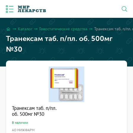
МИР
ЛЕКАРСТВ
Каталог
Гемостатические средства
Транексам таб. п/пл.
arrow_right_alt
arrow_right_alt
arrow_right_alt
home
Транексам таб. п/пл. об. 500мг
№30
Транексам таб. п/пл.
об. 500мг №30
В наличии
АО НИЖФАРМ