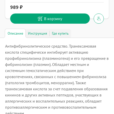
989
В корзину
Описание
Инструкция
Где купить
Антифибринолитическое средство. Транексамовая
кислота специфически ингибирует активацию
профибринолизина (плазминогена) и его превращение в
фибринолизин (плазмин). Обладает местным и
системным гемостатическим действием при
кровотечениях, связанных с повышением фибринолиза
(патология тромбоцитов, меноррагии). Также
транексамовая кислота за счет подавления образования
кининов и других активных пептидов, участвующих в
аллергических и воспалительных реакциях, обладает
противоаллергическим и противовоспалительным
действием.