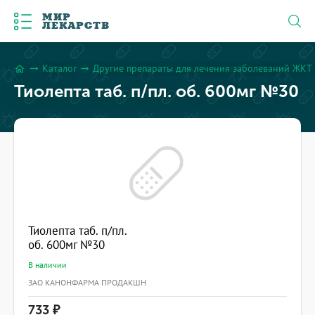
МИР
ЛЕКАРСТВ
Каталог
Другие препараты для лечения заболеваний ЖКТ
arrow_right_alt
arrow_right_alt
home
Тиолепта таб. п/пл. об. 600мг №30
Тиолепта таб. п/пл.
об. 600мг №30
В наличии
ЗАО КАНОНФАРМА ПРОДАКШН
733