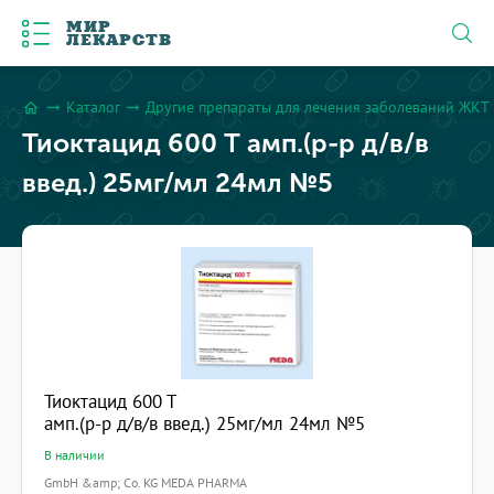
МИР
ЛЕКАРСТВ
Каталог
Другие препараты для лечения заболеваний ЖКТ
arrow_right_alt
arrow_right_alt
home
Тиоктацид 600 Т амп.(р-р д/в/в
введ.) 25мг/мл 24мл №5
Тиоктацид 600 Т
амп.(р-р д/в/в введ.) 25мг/мл 24мл №5
В наличии
GmbH &amp; Co. KG MEDA PHARMA