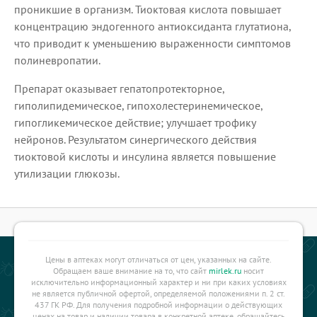
проникшие в организм. Тиоктовая кислота повышает
концентрацию эндогенного антиоксиданта глутатиона,
что приводит к уменьшению выраженности симптомов
полиневропатии.
Препарат оказывает гепатопротекторное,
гиполипидемическое, гипохолестеринемическое,
гипогликемическое действие; улучшает трофику
нейронов. Результатом синергического действия
тиоктовой кислоты и инсулина является повышение
утилизации глюкозы.
Цены в аптеках могут отличаться от цен, указанных на сайте.
Обращаем ваше внимание на то, что сайт
mirlek.ru
носит
исключительно информационный характер и ни при каких условиях
не является публичной офертой, определяемой положениями п. 2 ст.
437 ГК РФ. Для получения подробной информации о действующих
ценах на товар и наличии товара в конкретной аптеке, обращайтесь