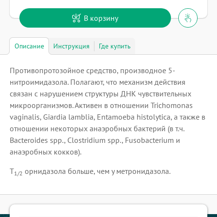
В корзину
Описание
Инструкция
Где купить
Противопротозойное средство, производное 5-
нитроимидазола. Полагают, что механизм действия
связан с нарушением структуры ДНК чувствительных
микроорганизмов. Активен в отношении Trichomonas
vaginalis, Giardia lamblia, Entamoeba histolytica, а также в
отношении некоторых анаэробных бактерий (в т.ч.
Bacteroides spp., Clostridium spp., Fusobacterium и
анаэробных кокков).
Т
орнидазола больше, чем у метронидазола.
1/2