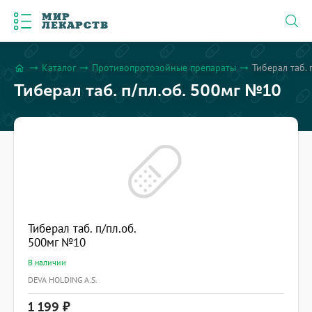
МИР
ЛЕКАРСТВ
Каталог
Противопротозойные препараты
Тиберал таб. 
arrow_right_alt
arrow_right_alt
arrow_right_alt
home
Тиберал таб. п/пл.об. 500мг №10
Тиберал таб. п/пл.об.
500мг №10
В наличии
DEVA HOLDING A.S.
1 199