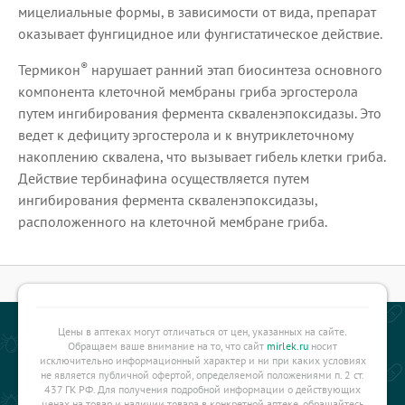
мицелиальные формы, в зависимости от вида, препарат
оказывает фунгицидное или фунгистатическое действие.
®
Термикон
нарушает ранний этап биосинтеза основного
компонента клеточной мембраны гриба эргостерола
путем ингибирования фермента скваленэпоксидазы. Это
ведет к дефициту эргостерола и к внутриклеточному
накоплению сквалена, что вызывает гибель клетки гриба.
Действие тербинафина осуществляется путем
ингибирования фермента скваленэпоксидазы,
расположенного на клеточной мембране гриба.
Цены в аптеках могут отличаться от цен, указанных на сайте.
Обращаем ваше внимание на то, что сайт
mirlek.ru
носит
исключительно информационный характер и ни при каких условиях
не является публичной офертой, определяемой положениями п. 2 ст.
437 ГК РФ. Для получения подробной информации о действующих
ценах на товар и наличии товара в конкретной аптеке, обращайтесь