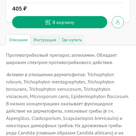
405
В корзину
Описание
Инструкция
Где купить
Противогрибковый препарат, аллиламин. Обладает
широким спектром противогрибкового действия.
Активен в отношении
дерматофитов: Trichophyton
rubrum, Trichophyton mentagrophytes, Trichophyton
tonsurans, Trichophyton verrucosum, Trichophyton
violaceum, Microsporum canis, Epidermophyton floccosum.
В низких концентрациях оказывает фунгицидное
действие на дерматофиты, плесневые грибы (в т.ч.
Aspergillus, Cladosporium, Scopulariopsis brevicaulis) и
некоторых диморфных грибов. На дрожжевые грибы
рода Candida (главным образом Candida albicans) и их