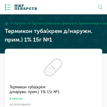
МИР
ЛЕКАРСТВ
Каталог
Противогрибковые препараты, применяемые в де
arrow_right_alt
arrow_right_alt
home
Термикон туба(крем д/наружн.
прим.) 1% 15г №1
Термикон туба(крем
д/наружн. прим.) 1% 15г №1
В наличии
АО ОТИСИФАРМ