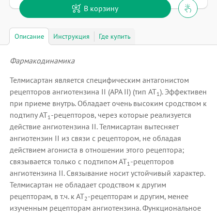
В корзину
Описание
Инструкция
Где купить
Фармакодинамика
Телмисартан является специфическим антагонистом
рецепторов ангиотензина II (АРА II) (тип AT
). Эффективен
1
при приеме внутрь. Обладает очень высоким сродством к
подтипу AT
-рецепторов, через которые реализуется
1
действие ангиотензина II. Телмисартан вытесняет
ангиотензин II из связи с рецептором, не обладая
действием агониста в отношении этого рецептора;
связывается только с подтипом АТ
-рецепторов
1
ангиотензина II. Связывание носит устойчивый характер.
Телмисартан не обладает сродством к другим
рецепторам, в т.ч. к АТ
-рецепторам и другим, менее
2
изученным рецепторам ангиотензина. Функциональное