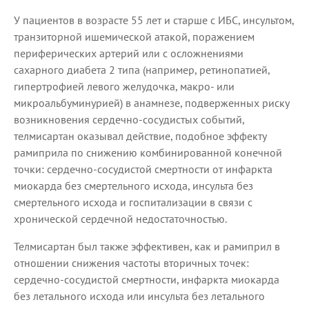
У пациентов в возрасте 55 лет и старше с ИБС, инсультом,
транзиторной ишемической атакой, поражением
периферических артерий или с осложнениями
сахарного диабета 2 типа (например, ретинопатией,
гипертрофией левого желудочка, макро- или
микроальбуминурией) в анамнезе, подверженных риску
возникновения сердечно-сосудистых событий,
телмисартан оказывал действие, подобное эффекту
рамиприла по снижению комбинированной конечной
точки: сердечно-сосудистой смертности от инфаркта
миокарда без смертельного исхода, инсульта без
смертельного исхода и госпитализации в связи с
хронической сердечной недостаточностью.
Телмисартан был также эффективен, как и рамиприл в
отношении снижения частоты вторичных точек:
сердечно-сосудистой смертности, инфаркта миокарда
без летального исхода или инсульта без летального