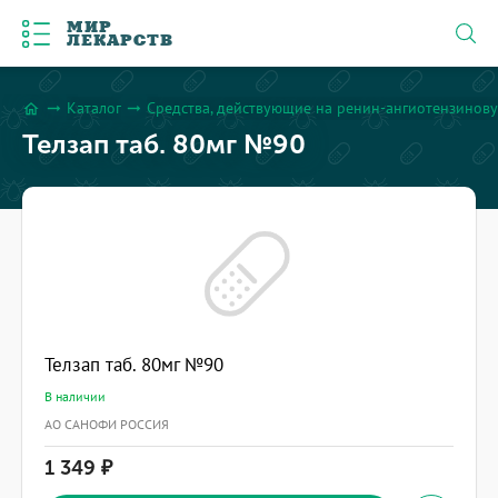
МИР
ЛЕКАРСТВ
Каталог
Средства, действующие на ренин-ангиотензинову
arrow_right_alt
arrow_right_alt
home
Телзап таб. 80мг №90
Телзап таб. 80мг №90
В наличии
АО САНОФИ РОССИЯ
1 349