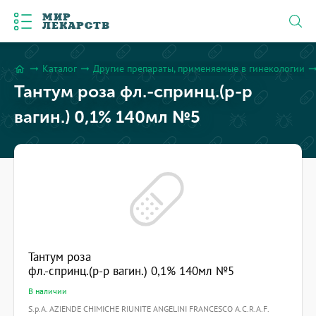
МИР
ЛЕКАРСТВ
Каталог
Другие препараты, применяемые в гинекологии
arrow_right_alt
arrow_right_alt
arrow_right
home
Тантум роза фл.-спринц.(р-р
вагин.) 0,1% 140мл №5
Тантум роза
фл.-спринц.(р-р вагин.) 0,1% 140мл №5
В наличии
S.p.A. AZIENDE CHIMICHE RIUNITE ANGELINI FRANCESCO A.C.R.A.F.