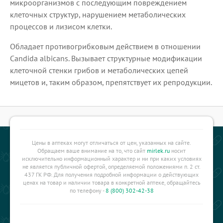
микроорганизмов с последующим повреждением
клеточных структур, нарушением метаболических
процессов и лизисом клетки.
Обладает противогрибковым действием в отношении
Candida albicans. Вызывает структурные модификации
клеточной стенки грибов и метаболических цепей
мицетов и, таким образом, препятствует их репродукции.
Цены в аптеках могут отличаться от цен, указанных на сайте.
Обращаем ваше внимание на то, что сайт
mirlek.ru
носит
исключительно информационный характер и ни при каких условиях
не является публичной офертой, определяемой положениями п. 2 ст.
437 ГК РФ. Для получения подробной информации о действующих
ценах на товар и наличии товара в конкретной аптеке, обращайтесь
по телефону -
8 (800) 302-42-38