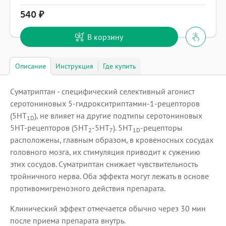
540
В корзину
Описание
Инструкция
Где купить
Суматриптан - специфический селективный агонист
серотониновых 5-гидрокситриптамин-1-рецепторов
(5HT
), не влияет на другие подтипы серотониновых
1D
5HT-рецепторов (5HT
-5HT
). 5HT
-рецепторы
2
7
1D
расположены, главным образом, в кровеносных сосудах
головного мозга, их стимуляция приводит к сужению
этих сосудов. Суматриптан снижает чувствительность
тройничного нерва. Оба эффекта могут лежать в основе
противомигренозного действия препарата.
Клинический эффект отмечается обычно через 30 мин
после приема препарата внутрь.