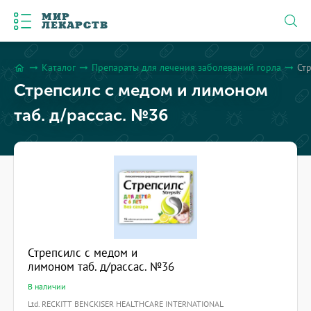
МИР
ЛЕКАРСТВ
Каталог
Препараты для лечения заболеваний горла
Ст
arrow_right_alt
arrow_right_alt
arrow_right_alt
home
Стрепсилс с медом и лимоном
таб. д/рассас. №36
Стрепсилс с медом и
лимоном таб. д/рассас. №36
В наличии
Ltd. RECKITT BENCKISER HEALTHCARE INTERNATIONAL