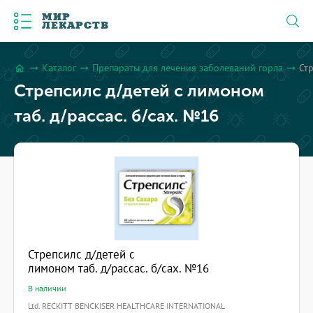
МИР
ЛЕКАРСТВ
Каталог
Препараты для лечения заболеваний горла
Стр
arrow_right_alt
arrow_right_alt
arrow_right_alt
home
Стрепсилс д/детей с лимоном
таб. д/рассас. б/сах. №16
Стрепсилс д/детей с
лимоном таб. д/рассас. б/сах. №16
В наличии
Ltd. RECKITT BENCKISER HEALTHCARE INTERNATIONAL