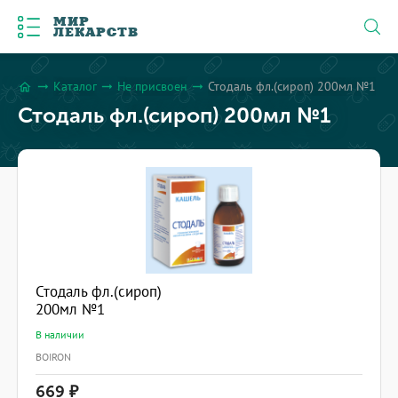
МИР
ЛЕКАРСТВ
Каталог
Не присвоен
Стодаль фл.(сироп) 200мл №1
arrow_right_alt
arrow_right_alt
arrow_right_alt
home
Стодаль фл.(сироп) 200мл №1
Стодаль фл.(сироп)
200мл №1
В наличии
BOIRON
669