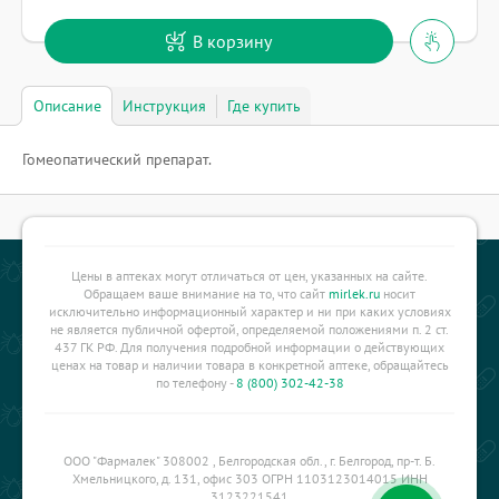
В корзину
Описание
Инструкция
Где купить
Гомеопатический препарат.
Цены в аптеках могут отличаться от цен, указанных на сайте.
Обращаем ваше внимание на то, что сайт
mirlek.ru
носит
исключительно информационный характер и ни при каких условиях
не является публичной офертой, определяемой положениями п. 2 ст.
437 ГК РФ. Для получения подробной информации о действующих
ценах на товар и наличии товара в конкретной аптеке, обращайтесь
по телефону -
8 (800) 302-42-38
ООО "Фармалек" 308002 , Белгородская обл., г. Белгород, пр-т. Б.
Хмельницкого, д. 131, офис 303 ОГРН 1103123014015 ИНН
3123221541