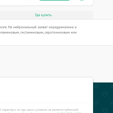
Где купить
озге. На нейрональный захват норадреналина и
допаминовым, гистаминовым, серотониновым или
характер и ни при каких условиях не является публичной