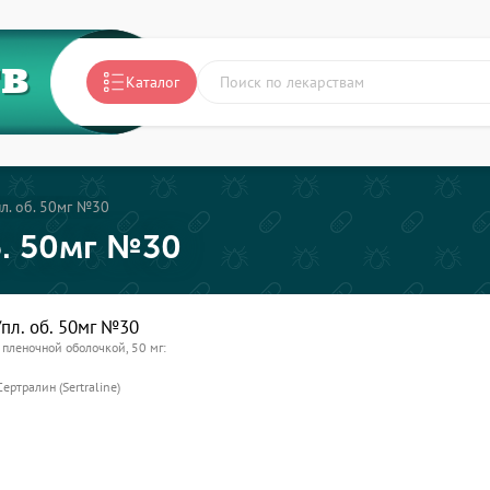
ТВ
Каталог
пл. об. 50мг №30
б. 50мг №30
/пл. об. 50мг №30
. пленочной оболочкой, 50 мг:
Сертралин (Sertraline)