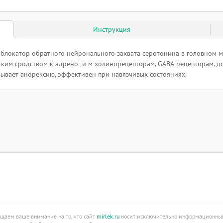
Инструкция
 блокатор обратного нейронального захвата серотонина в головном м
еским сродством к адрено- и м-холинорецепторам, GABA-рецепторам, 
ывает анорексию, эффективен при навязчивых состояниях.
ащаем ваше внимание на то, что сайт
mirlek.ru
носит исключительно информационный 