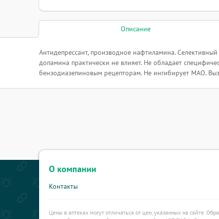
Описание
Антидепрессант, производное нафтиламина. Селективный
допамина практически не влияет. Не обладает специфич
бензодиазепиновым рецепторам. Не ингибирует МАО. Выз
О компании
Контакты
Цены в аптеках могут отличаться от цен, указанных на сайте. Обр