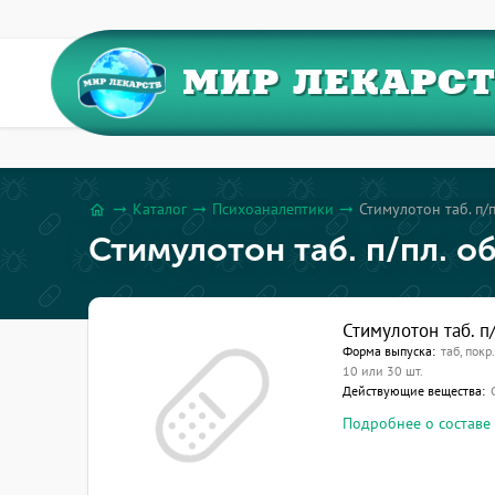
МИР ЛЕКАРС
Каталог
Психоаналептики
Стимулотон таб. п/
arrow_right_alt
arrow_right_alt
arrow_right_alt
home
Стимулотон таб. п/пл. о
Стимулотон таб. п
Форма выпуска:
таб, покр
10 или 30 шт.
Действующие вещества:
Подробнее о составе