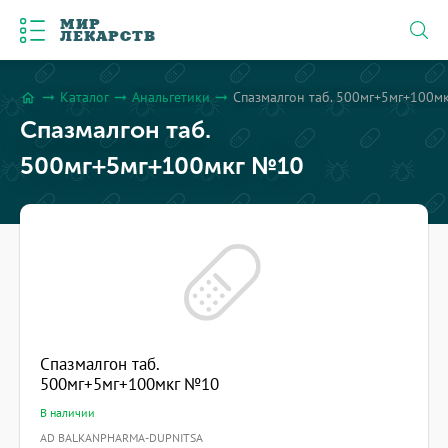
МИР
ЛЕКАРСТВ
Каталог
Анальгетики
Спазмалгон таб. 500мг+5мг+100м
arrow_right_alt
arrow_right_alt
arrow_right_alt
home
Спазмалгон таб.
500мг+5мг+100мкг №10
Спазмалгон таб.
500мг+5мг+100мкг №10
В наличии
AD BALKANPHARMA-DUPNITSA