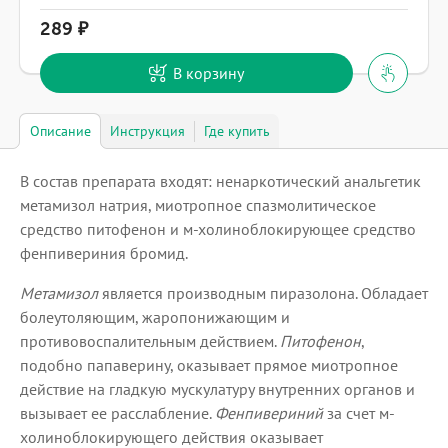
289
В корзину
Описание
Инструкция
Где купить
В состав препарата входят: ненаркотический анальгетик
метамизол натрия, миотропное спазмолитическое
средство питофенон и м-холиноблокирующее средство
фенпивериния бромид.
Метамизол
является производным пиразолона. Обладает
болеутоляющим, жаропонижающим и
противовоспалительным действием.
Питофенон
,
подобно папаверину, оказывает прямое миотропное
действие на гладкую мускулатуру внутренних органов и
вызывает ее расслабление.
Фенпивериний
за счет м-
холиноблокирующего действия оказывает