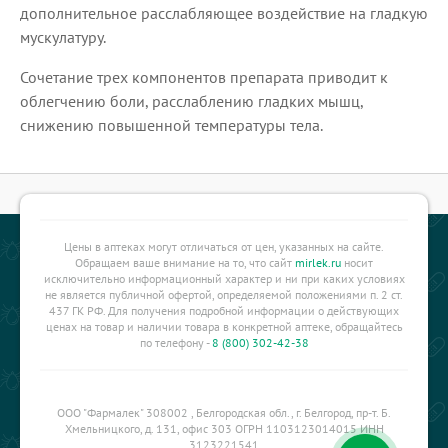
дополнительное расслабляющее воздействие на гладкую
мускулатуру.
Сочетание трех компонентов препарата приводит к
облегчению боли, расслаблению гладких мышц,
снижению повышенной температуры тела.
Цены в аптеках могут отличаться от цен, указанных на сайте.
Обращаем ваше внимание на то, что сайт
mirlek.ru
носит
исключительно информационный характер и ни при каких условиях
не является публичной офертой, определяемой положениями п. 2 ст.
437 ГК РФ. Для получения подробной информации о действующих
ценах на товар и наличии товара в конкретной аптеке, обращайтесь
по телефону -
8 (800) 302-42-38
ООО "Фармалек" 308002 , Белгородская обл., г. Белгород, пр-т. Б.
Хмельницкого, д. 131, офис 303 ОГРН 1103123014015 ИНН
3123221541