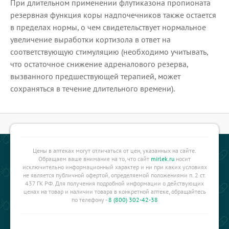
При длительном применении флутиказона пропионата
резервная функция коры надпочечников также остается
в пределах нормы, о чем свидетельствует нормальное
увеличение выработки кортизола в ответ на
соответствующую стимуляцию (необходимо учитывать,
что остаточное снижение адреналового резерва,
вызванного предшествующей терапией, может
сохраняться в течение длительного времени).
Цены в аптеках могут отличаться от цен, указанных на сайте.
Обращаем ваше внимание на то, что сайт
mirlek.ru
носит
исключительно информационный характер и ни при каких условиях
не является публичной офертой, определяемой положениями п. 2 ст.
437 ГК РФ. Для получения подробной информации о действующих
ценах на товар и наличии товара в конкретной аптеке, обращайтесь
по телефону -
8 (800) 302-42-38