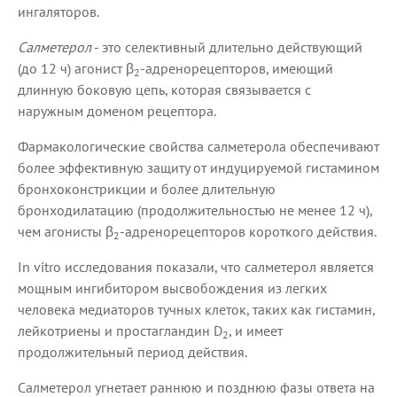
ингаляторов.
Салметерол
- это селективный длительно действующий
(до 12 ч) агонист β
-адренорецепторов, имеющий
2
длинную боковую цепь, которая связывается с
наружным доменом рецептора.
Фармакологические свойства салметерола обеспечивают
более эффективную защиту от индуцируемой гистамином
бронхоконстрикции и более длительную
бронходилатацию (продолжительностью не менее 12 ч),
чем агонисты β
-адренорецепторов короткого действия.
2
In vitro исследования показали, что салметерол является
мощным ингибитором высвобождения из легких
человека медиаторов тучных клеток, таких как гистамин,
лейкотриены и простагландин D
, и имеет
2
продолжительный период действия.
Салметерол угнетает раннюю и позднюю фазы ответа на