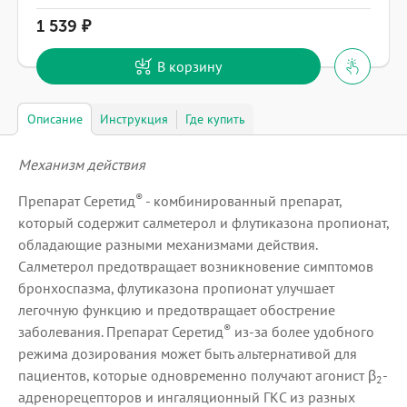
1 539
В корзину
Описание
Инструкция
Где купить
Механизм действия
®
Препарат Серетид
- комбинированный препарат,
который содержит салметерол и флутиказона пропионат,
обладающие разными механизмами действия.
Салметерол предотвращает возникновение симптомов
бронхоспазма, флутиказона пропионат улучшает
легочную функцию и предотвращает обострение
®
заболевания. Препарат Серетид
из-за более удобного
режима дозирования может быть альтернативой для
пациентов, которые одновременно получают агонист β
-
2
адренорецепторов и ингаляционный ГКС из разных