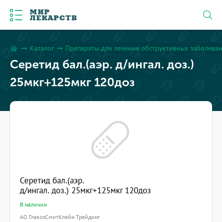
МИР
ЛЕКАРСТВ
Каталог
Препараты для лечения обструктивных заболева
arrow_right_alt
arrow_right_alt
home
Серетид бал.(аэр. д/ингал. доз.)
25мкг+125мкг 120доз
Серетид бал.(аэр.
д/ингал. доз.) 25мкг+125мкг 120доз
В наличии
АО ГлаксоСмитКляйн Трейдинг