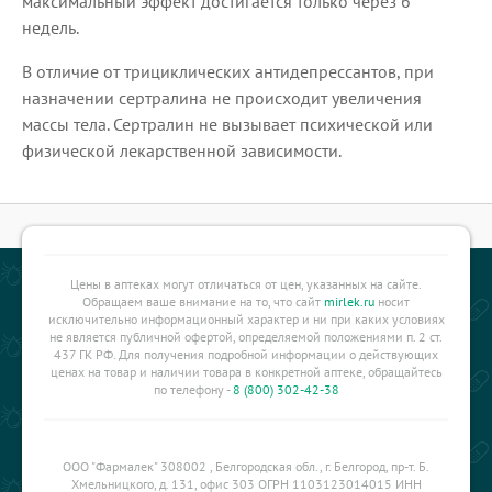
максимальный эффект достигается только через 6
недель.
В отличие от трициклических антидепрессантов, при
назначении сертралина не происходит увеличения
массы тела. Сертралин не вызывает психической или
физической лекарственной зависимости.
Цены в аптеках могут отличаться от цен, указанных на сайте.
Обращаем ваше внимание на то, что сайт
mirlek.ru
носит
исключительно информационный характер и ни при каких условиях
не является публичной офертой, определяемой положениями п. 2 ст.
437 ГК РФ. Для получения подробной информации о действующих
ценах на товар и наличии товара в конкретной аптеке, обращайтесь
по телефону -
8 (800) 302-42-38
ООО "Фармалек" 308002 , Белгородская обл., г. Белгород, пр-т. Б.
Хмельницкого, д. 131, офис 303 ОГРН 1103123014015 ИНН