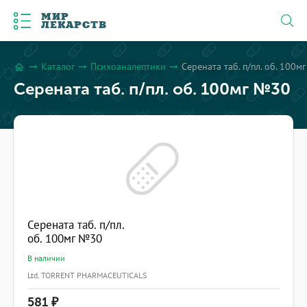
МИР
ЛЕКАРСТВ
Каталог
Психоаналептики
Серената таб. п/пл. об. 100м
arrow_right_alt
arrow_right_alt
arrow_right_alt
home
Серената таб. п/пл. об. 100мг №30
Серената таб. п/пл.
об. 100мг №30
В наличии
Ltd. TORRENT PHARMACEUTICALS
581