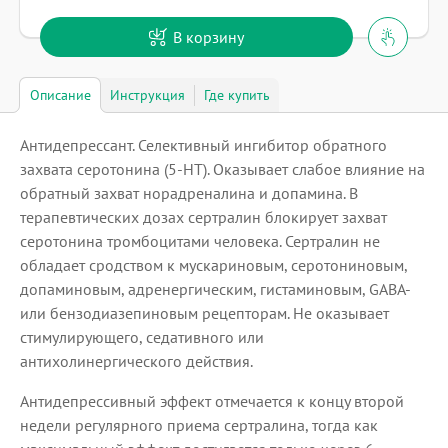
В корзину
Описание
Инструкция
Где купить
Антидепрессант. Селективный ингибитор обратного
захвата серотонина (5-НТ). Оказывает слабое влияние на
обратный захват норадреналина и допамина. В
терапевтических дозах сертралин блокирует захват
серотонина тромбоцитами человека. Сертралин не
обладает сродством к мускариновым, серотониновым,
допаминовым, адренергическим, гистаминовым, GABA-
или бензодиазепиновым рецепторам. Не оказывает
стимулирующего, седативного или
антихолинергического действия.
Антидепрессивный эффект отмечается к концу второй
недели регулярного приема сертралина, тогда как