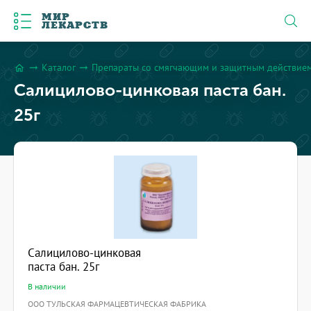
МИР
ЛЕКАРСТВ
Каталог
Препараты со смягчающим и защитным действие
arrow_right_alt
arrow_right_alt
home
Салицилово-цинковая паста бан.
25г
Салицилово-цинковая
паста бан. 25г
В наличии
ООО ТУЛЬСКАЯ ФАРМАЦЕВТИЧЕСКАЯ ФАБРИКА