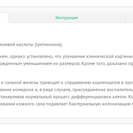
Инструкция
ноевой кислоты (третиноина).
нен, однако установлено, что улучшение клинической картин
ержденным уменьшением их размеров. Кроме того, доказано п
 и сальной железы приводит к слущиванию корнеоцитов в про
ование комедона и, в ряде случаев, присоединение воспалитель
станавливая нормальный процесс дифференцировки клеток. Ко
азования кожного сала подавляет бактериальную колонизацию 