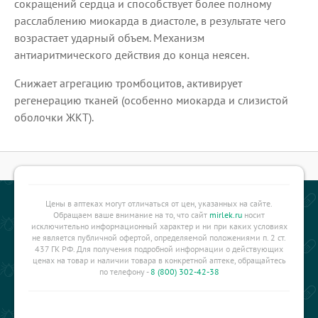
сокращений сердца и способствует более полному
расслаблению миокарда в диастоле, в результате чего
возрастает ударный объем. Механизм
антиаритмического действия до конца неясен.
Снижает агрегацию тромбоцитов, активирует
регенерацию тканей (особенно миокарда и слизистой
оболочки ЖКТ).
Цены в аптеках могут отличаться от цен, указанных на сайте.
Обращаем ваше внимание на то, что сайт
mirlek.ru
носит
исключительно информационный характер и ни при каких условиях
не является публичной офертой, определяемой положениями п. 2 ст.
437 ГК РФ. Для получения подробной информации о действующих
ценах на товар и наличии товара в конкретной аптеке, обращайтесь
по телефону -
8 (800) 302-42-38