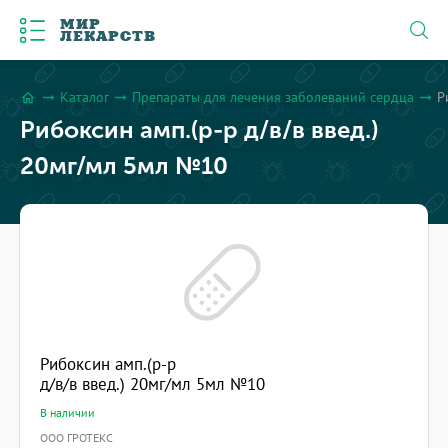
МИР
ЛЕКАРСТВ
Каталог
Препараты для лечения заболеваний сердца
Р
arrow_right_alt
arrow_right_alt
arrow_right_alt
home
Рибоксин амп.(р-р д/в/в введ.)
20мг/мл 5мл №10
Рибоксин амп.(р-р
д/в/в введ.) 20мг/мл 5мл №10
В наличии
ООО ГРОТЕКС