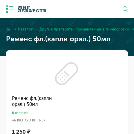
МИР
ЛЕКАРСТВ
Каталог
Другие препараты, применяемые в гинекологии
arrow_right_alt
arrow_right_alt
arrow_right
home
Ременс фл.(капли орал.) 50мл
Ременс фл.(капли
орал.) 50мл
В наличии
AG RICHARD BITTNER
1 250