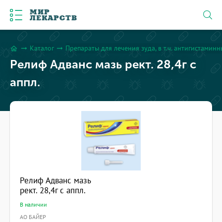
МИР
ЛЕКАРСТВ
Каталог
Препараты для лечения зуда, в т.ч. антигистамин
arrow_right_alt
arrow_right_alt
home
Релиф Адванс мазь рект. 28,4г с
аппл.
Релиф Адванс мазь
рект. 28,4г с аппл.
В наличии
АО БАЙЕР