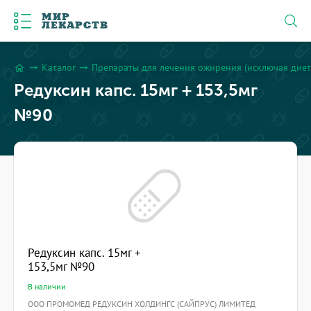
МИР
ЛЕКАРСТВ
Каталог
Препараты для лечения ожирения (исключая диет
arrow_right_alt
arrow_right_alt
home
Редуксин капс. 15мг + 153,5мг
№90
Редуксин капс. 15мг +
153,5мг №90
В наличии
ООО ПРОМОМЕД РЕДУКСИН ХОЛДИНГС (САЙПРУС) ЛИМИТЕД