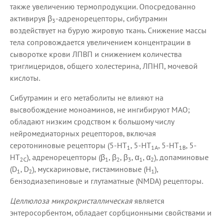
также увеличению термопродукции. Опосредованно
активируя β
-адренорецепторы, сибутрамин
3
воздействует на бурую жировую ткань. Снижение массы
тела сопровождается увеличением концентрации в
сыворотке крови ЛПВП и снижением количества
триглицеридов, общего холестерина, ЛПНП, мочевой
кислоты.
Сибутрамин и его метаболиты не влияют на
высвобождение моноаминов, не ингибируют МАО;
обладают низким сродством к большому числу
нейромедиаторных рецепторов, включая
серотониновые рецепторы (5-HT
, 5-HT
, 5-HT
, 5-
1
1A
1B
HT
), адренорецепторы (β
, β
, β
, α
, α
), допаминовые
2C
1
2
3
1
2
(D
, D
), мускариновые, гистаминовые (H
),
1
2
1
бензодиазепиновые и глутаматные (NMDA) рецепторы.
Целлюлоза микрокристаллическая
является
энтеросорбентом, обладает сорбционными свойствами и