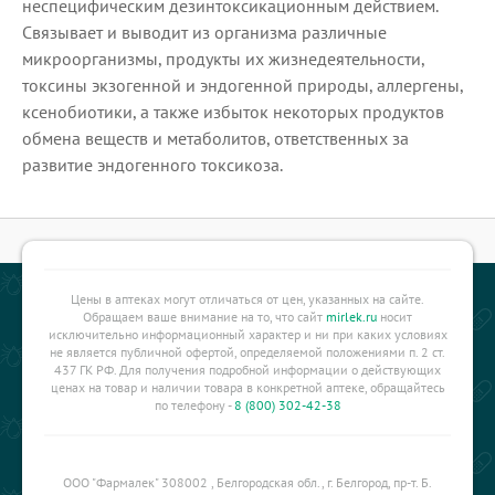
неспецифическим дезинтоксикационным действием.
Связывает и выводит из организма различные
микроорганизмы, продукты их жизнедеятельности,
токсины экзогенной и эндогенной природы, аллергены,
ксенобиотики, а также избыток некоторых продуктов
обмена веществ и метаболитов, ответственных за
развитие эндогенного токсикоза.
Цены в аптеках могут отличаться от цен, указанных на сайте.
Обращаем ваше внимание на то, что сайт
mirlek.ru
носит
исключительно информационный характер и ни при каких условиях
не является публичной офертой, определяемой положениями п. 2 ст.
437 ГК РФ. Для получения подробной информации о действующих
ценах на товар и наличии товара в конкретной аптеке, обращайтесь
по телефону -
8 (800) 302-42-38
ООО "Фармалек" 308002 , Белгородская обл., г. Белгород, пр-т. Б.