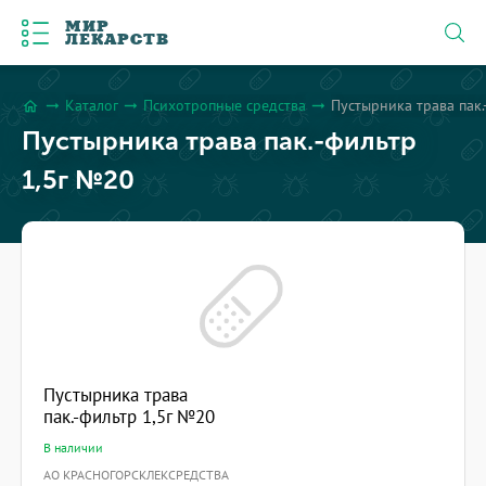
МИР
ЛЕКАРСТВ
Каталог
Психотропные средства
Пустырника трава пак
arrow_right_alt
arrow_right_alt
arrow_right_alt
home
Пустырника трава пак.-фильтр
1,5г №20
Пустырника трава
пак.-фильтр 1,5г №20
В наличии
АО КРАСНОГОРСКЛЕКСРЕДСТВА