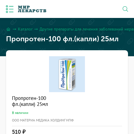
МИР
ЛЕКАРСТВ
Каталог
Другие препараты для лечения заболеваний нерв
arrow_right_alt
arrow_right_alt
home
Пропротен-100 фл.(капли) 25мл
Пропротен-100
фл.(капли) 25мл
В наличии
ООО МАТЕРИА МЕДИКА ХОЛДИНГ НПФ
510