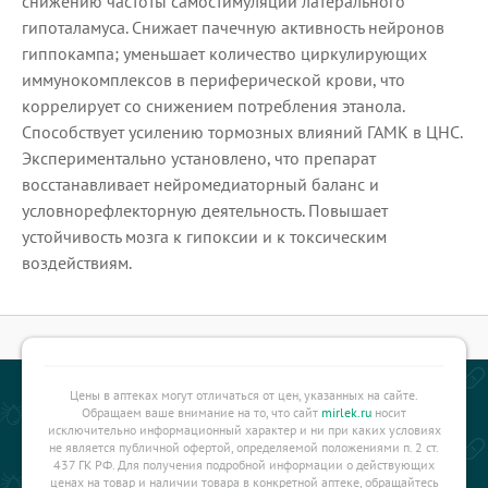
снижению частоты самостимуляции латерального
гипоталамуса. Снижает пачечную активность нейронов
гиппокампа; уменьшает количество циркулирующих
иммунокомплексов в периферической крови, что
коррелирует со снижением потребления этанола.
Способствует усилению тормозных влияний ГАМК в ЦНС.
Экспериментально установлено, что препарат
восстанавливает нейромедиаторный баланс и
условнорефлекторную деятельность. Повышает
устойчивость мозга к гипоксии и к токсическим
воздействиям.
Цены в аптеках могут отличаться от цен, указанных на сайте.
Обращаем ваше внимание на то, что сайт
mirlek.ru
носит
исключительно информационный характер и ни при каких условиях
не является публичной офертой, определяемой положениями п. 2 ст.
437 ГК РФ. Для получения подробной информации о действующих
ценах на товар и наличии товара в конкретной аптеке, обращайтесь