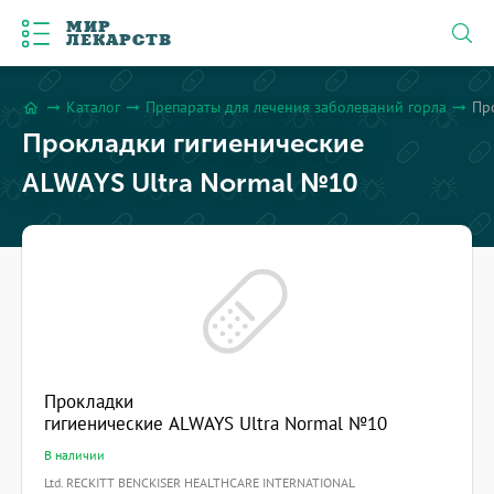
МИР
ЛЕКАРСТВ
Каталог
Препараты для лечения заболеваний горла
Пр
arrow_right_alt
arrow_right_alt
arrow_right_alt
home
Прокладки гигиенические
ALWAYS Ultra Normal №10
Прокладки
гигиенические ALWAYS Ultra Normal №10
В наличии
Ltd. RECKITT BENCKISER HEALTHCARE INTERNATIONAL